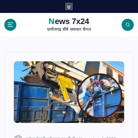
S
k
i
News 7x24
p
छत्तीसगढ़ शीर्ष समाचार चैनल
t
o
c
o
n
t
e
n
t