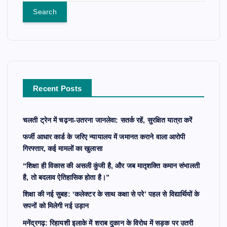
a
t
r
c
s
h
f
p
o
r
a
Recent Posts
:
g
चलती ट्रेन में चढ़ना-उतरना जानलेवा: सतर्क रहें, सुरक्षित यात्रा करें
i
फर्जी आधार कार्ड के जरिए न्यायालय में जमानत कराने वाला आरोपी
गिरफ्तार, कई मामलों का खुलासा
n
“शिक्षा ही विकास की असली कुंजी है, और जब मातृशक्ति कमान संभालती
है, तो बदलाव ऐतिहासिक होता है।”
a
शिक्षा की नई सुबह: ‘कलेक्टर के साथ कक्षा से परे’ पहल से विद्यार्थियों के
सपनों को मिलेगी नई उड़ान
t
मनेंद्रगढ़: रिहायशी इलाके में शराब दुकान के विरोध में सड़क पर उतरी