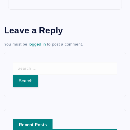
Leave a Reply
You must be
logged in
to post a comment.
S
e
a
r
c
h
f
o
r
Recent Posts
: