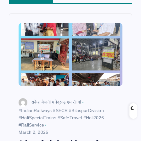
i
g
a
t
i
o
राकेश मेघानी मनेंद्रगढ़ एम सी बी
n
​#IndianRailways #SECR #BilaspurDivision
#HoliSpecialTrains #SafeTravel #Holi2026
#RailService
March 2, 2026