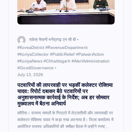
राकेश मेघानी मनेंद्रगढ़ एम सी बी
​#KoreaDistrict #RevenueDepartment
#KoriyaCollector #PublicRelief #PatwariAction
#KoriyaNews #Chhattisgarh #AlertAdministration
#GoodGovernance
July 13, 2026
पटवारियों की लापरवाही पर भड़कीं कलेक्टर रोक्तिमा
यादव: रिपोर्ट दबाकर बैठे पटवारियों पर
अनुशासनात्मक कार्रवाई के निर्देश; अब हर सोमवार
मुख्यालय में बैठना अनिवार्य
कोरिया। राजस्व मामलों के निपटारे में लेटलतीफी और लापरवाही पर
कलेक्टर रोक्तिमा यादव ने कड़ा रुख अपनाया है। जिला कार्यालय में
आयोजित राजस्व अधिकारियों की समीक्षा बैठक में उन्होंने स्पष्ट…