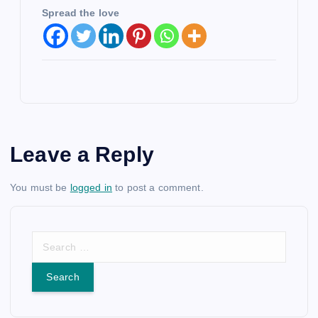
Spread the love
Leave a Reply
You must be
logged in
to post a comment.
S
e
a
r
c