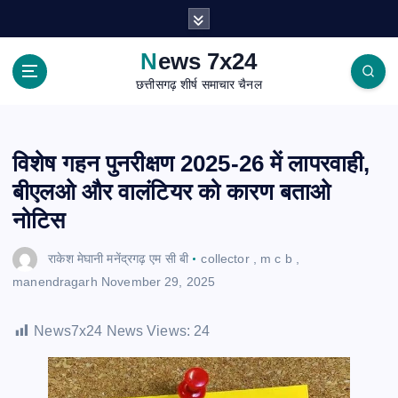
S
k
i
News 7x24
p
छत्तीसगढ़ शीर्ष समाचार चैनल
t
o
c
o
विशेष गहन पुनरीक्षण 2025-26 में लापरवाही,
n
बीएलओ और वालंटियर को कारण बताओ
t
e
नोटिस
n
t
राकेश मेघानी मनेंद्रगढ़ एम सी बी
collector
,
m c b
,
manendragarh
November 29, 2025
News7x24 News Views:
24