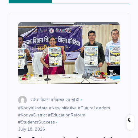
v
i
g
a
t
i
o
राकेश मेघानी मनेंद्रगढ़ एम सी बी
n
​#KoriyaUpdate #NewInitiative #FutureLeaders
#KoriyaDistrict #EducationReform
#StudentsSuccess
July 18, 2026