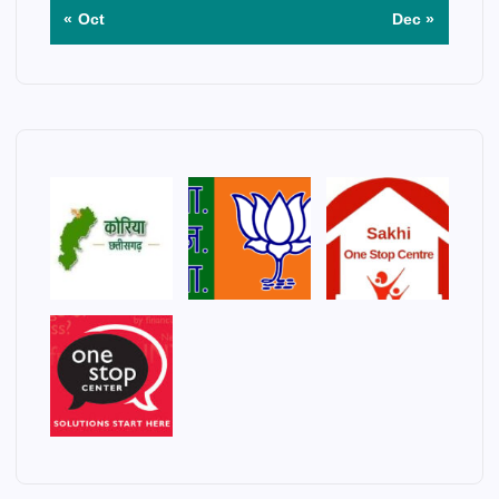
« Oct
Dec »