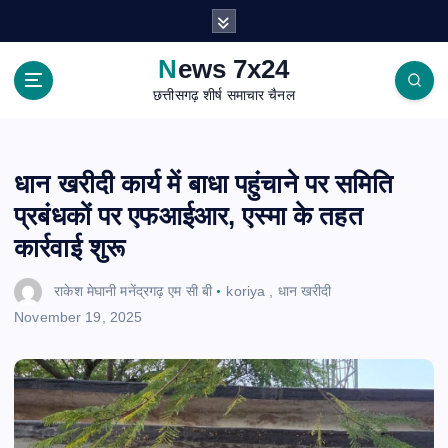
S
k
i
News 7x24
p
छत्तीसगढ़ शीर्ष समाचार चैनल
t
o
c
o
धान खरीदी कार्य में बाधा पहुंचाने पर समिति
n
प्रबंधकों पर एफआईआर, एस्मा के तहत
t
e
कार्रवाई शुरू
n
t
राकेश मेघानी मनेंद्रगढ़ एम सी बी
koriya
,
धान खरीदी
November 19, 2025