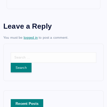
Leave a Reply
You must be
logged in
to post a comment.
S
e
a
r
c
h
f
o
r
Recent Posts
: