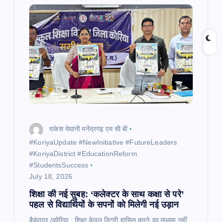
i
g
a
t
i
o
राकेश मेघानी मनेंद्रगढ़ एम सी बी
n
​#KoriyaUpdate #NewInitiative #FutureLeaders
#KoriyaDistrict #EducationReform
#StudentsSuccess
July 18, 2026
शिक्षा की नई सुबह: ‘कलेक्टर के साथ कक्षा से परे’
पहल से विद्यार्थियों के सपनों को मिलेगी नई उड़ान
बैकुंठपुर /कोरिया,: शिक्षा केवल डिग्री हासिल करने का माध्यम नहीं,