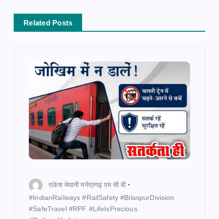
v
Related Posts
i
g
a
t
i
o
n
राकेश मेघानी मनेंद्रगढ़ एम सी बी
​#IndianRailways #RailSafety #BilaspurDivision
#SafeTravel #RPF #LifeIsPrecious