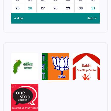
25
26
27
28
29
30
31
« Apr
Jun »