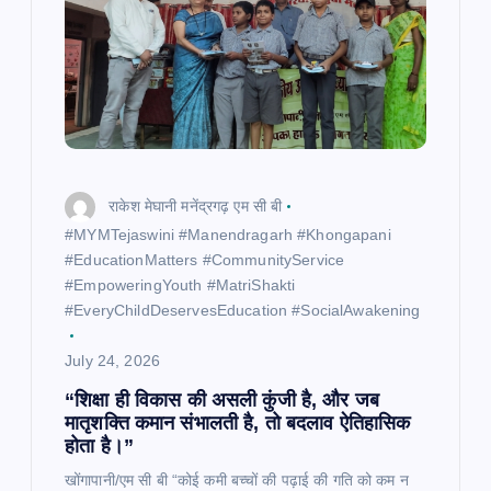
राकेश मेघानी मनेंद्रगढ़ एम सी बी
​#MYMTejaswini #Manendragarh #Khongapani
#EducationMatters #CommunityService
#EmpoweringYouth #MatriShakti
#EveryChildDeservesEducation #SocialAwakening
July 24, 2026
“शिक्षा ही विकास की असली कुंजी है, और जब
मातृशक्ति कमान संभालती है, तो बदलाव ऐतिहासिक
होता है।”
खोंगापानी/एम सी बी “कोई कमी बच्चों की पढ़ाई की गति को कम न