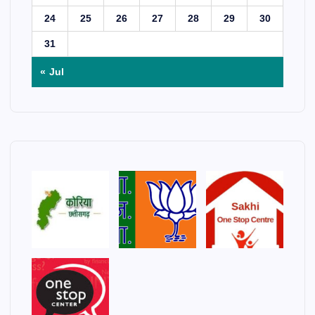
24
25
26
27
28
29
30
31
« Jul