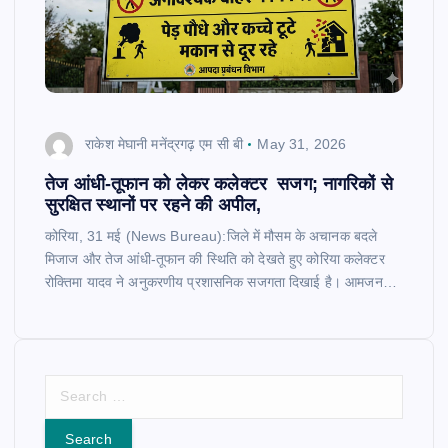
राकेश मेघानी मनेंद्रगढ़ एम सी बी
May 31, 2026
तेज आंधी-तूफान को लेकर कलेक्टर सजग; नागरिकों से
सुरक्षित स्थानों पर रहने की अपील,
कोरिया, 31 मई (News Bureau):जिले में मौसम के अचानक बदले
मिजाज और तेज आंधी-तूफान की स्थिति को देखते हुए कोरिया कलेक्टर
रोक्तिमा यादव ने अनुकरणीय प्रशासनिक सजगता दिखाई है। आमजन…
S
e
a