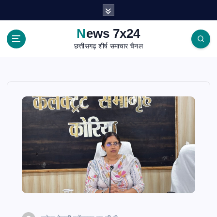
S
k
i
News 7x24
p
छत्तीसगढ़ शीर्ष समाचार चैनल
t
o
c
o
n
t
e
n
t