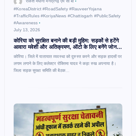
राकेश मेघानी मनेंद्रगढ़ एम सी बी
​#KoreaDistrict #RoadSafety #RauveerYojana
#TrafficRules #KoriyaNews #Chattisgarh #PublicSafety
#Awareness
July 13, 2026
कोरिया को सुरक्षित बनाने की बड़ी मुहिम: सड़कों से हटेंगे
आवारा मवेशी और अतिक्रमण, ऑटो के लिए बनेंगे जोन…
कोरिया। जिले में यातायात व्यवस्था को दुरुस्त करने और सड़क हादसों पर
लगाम लगाने के लिए कलेक्टर रोक्तिमा यादव ने कड़ा रुख अपनाया है।
जिला सड़क सुरक्षा समिति की बैठक…