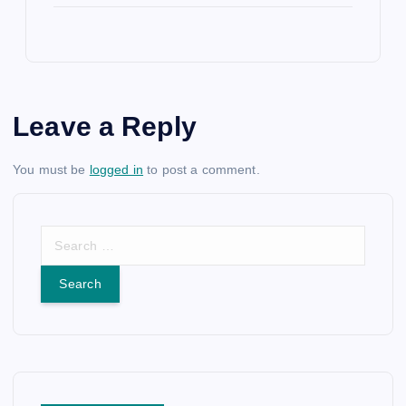
Leave a Reply
You must be
logged in
to post a comment.
S
e
a
r
c
h
f
o
r