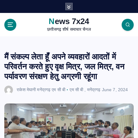
S
k
i
News 7x24
p
छत्तीसगढ़ शीर्ष समाचार चैनल
t
o
c
o
मैं संकल्प लेता हूँ अपने व्यवहारों आदतों में
n
परिवर्तन करते हुए वृक्ष मित्र, जल मित्र, वन
t
e
पर्यावरण संरक्षण हेतु अग्रणी रहूंगा
n
t
राकेश मेघानी मनेंद्रगढ़ एम सी बी
एम सी बी
,
मनेंद्रगढ़
June 7, 2024