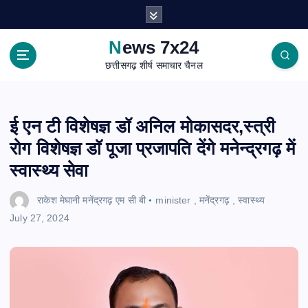
S
k
i
News 7x24
p
छत्तीसगढ़ शीर्ष समाचार चैनल
t
o
c
o
ई एन टी विशेषज्ञ डॉ अनिल मोकासदर,स्त्री
n
रोग विशेषज्ञ डॉ पूजा प्रजापति देंगे मनेन्द्रगढ़ में
t
e
स्वास्थ्य सेवा
n
t
राकेश मेघानी मनेंद्रगढ़ एम सी बी
minister
,
मनेंद्रगढ़
,
स्वास्थ्य
July 27, 2024