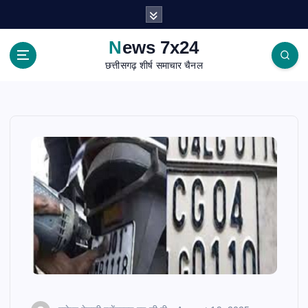
S
k
i
News 7x24
p
छत्तीसगढ़ शीर्ष समाचार चैनल
t
o
c
o
n
t
e
n
t