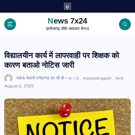
S
k
i
News 7x24
p
छत्तीसगढ़ शीर्ष समाचार चैनल
t
o
c
o
विद्यालयीन कार्य में लापरवाही पर शिक्षक को
n
कारण बताओ नोटिस जारी
t
e
राकेश मेघानी मनेंद्रगढ़ एम सी बी
m c b
,
manendragarh
,
mcb
n
August 2, 2025
t