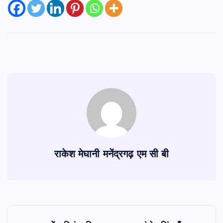
राकेश मेघानी मनेंद्रगढ़ एम सी बी
P