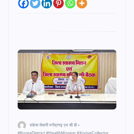
राकेश मेघानी मनेंद्रगढ़ एम सी बी
​#KoreaDistrict #HealthMission #KoriyaCollector