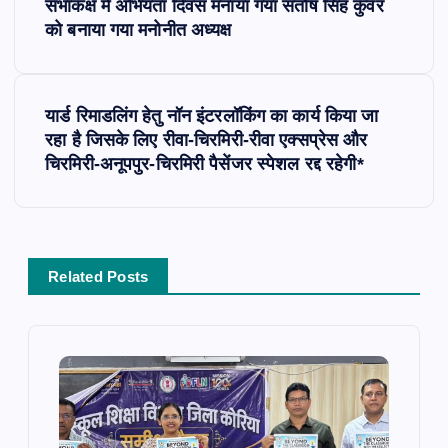
सभाकक्ष में अभियंता दिवस मनाया गया संतोष सिंह कुँवर
o
को बनाया गया मनोनीत अध्यक्ष
s
यार्ड रिमाडलिंग हेतु नॉन इंटरलॉकिंग का कार्य किया जा
t
रहा है जिसके लिए रीवा-चिरमिरी-रीवा एक्सप्रेस और
चिरमिरी-अनूपपुर-चिरमिरी पैसेंजर स्पेशल रद्द रहेगी*
n
a
v
Related Posts
i
g
a