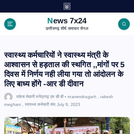
S
k
i
News 7x24
p
छत्तीसगढ़ शीर्ष समाचार चैनल
t
o
c
o
स्वास्थ्य कर्मचारियों ने स्वास्थ्य मंत्री के
n
आश्वासन से हड़ताल की स्थगित ,,मांगों पर 5
t
e
दिवस में निर्णय नही लीया गया तो आंदोलन के
n
लिए बाध्य होंगे -आर डी दीवान
t
राकेश मेघानी मनेंद्रगढ़ एम सी बी
manendragarh
,
rakesh
meghani
,
स्वास्थ्य कर्मचारी संघ
July 9, 2023