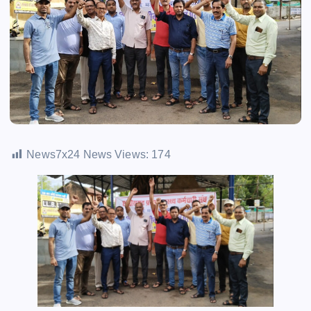
News7x24 News Views:
174