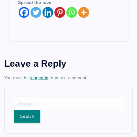
Spread the love
Leave a Reply
You must be
logged in
to post a comment.
S
e
a
r
c
h