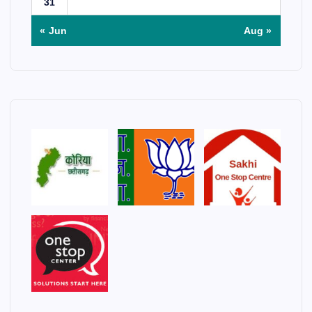
31
« Jun
Aug »