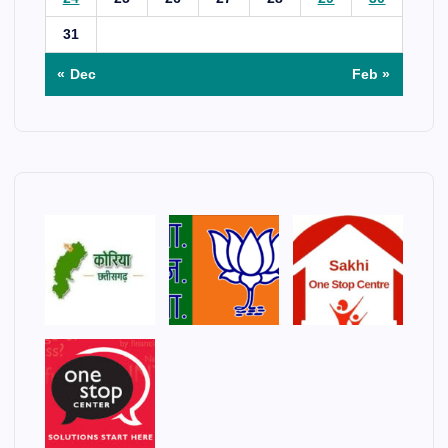
31
« Dec
Feb »