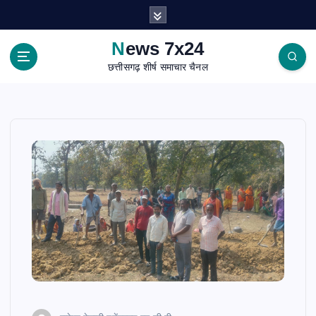
S
k
i
News 7x24
p
छत्तीसगढ़ शीर्ष समाचार चैनल
t
o
c
o
n
t
e
n
t