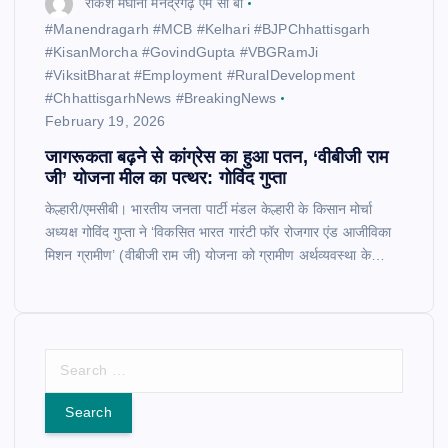
राकेश मेघानी मनेंद्रगढ़ एम सी बी
​#Manendragarh #MCB #Kelhari #BJPChhattisgarh
#KisanMorcha #GovindGupta #VBGRamJi
#ViksitBharat #Employment #RuralDevelopment
#ChhattisgarhNews #BreakingNews
February 19, 2026
जागरूकता बढ़ने से कांग्रेस का हुआ पतन, ‘वीबीजी राम
जी’ योजना मील का पत्थर: गोविंद गुप्ता
केल्हारी/एमसीबी। भारतीय जनता पार्टी मंडल केल्हारी के किसान मोर्चा
अध्यक्ष गोविंद गुप्ता ने ‘विकसित भारत गारंटी फॉर रोजगार एंड आजीविका
मिशन ग्रामीण’ (वीबीजी राम जी) योजना को ग्रामीण अर्थव्यवस्था के…
S
e
a
r