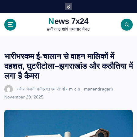
S
k
i
News 7x24
p
छत्तीसगढ़ शीर्ष समाचार चैनल
t
o
c
o
भारीभरकम ई-चालान से वाहन मालिकों में
n
दहशत, घुटरीटोला–झगराखांड और कठौतिया में
t
e
लगा है कैमरा
n
t
राकेश मेघानी मनेंद्रगढ़ एम सी बी
m c b
,
manendragarh
November 29, 2025