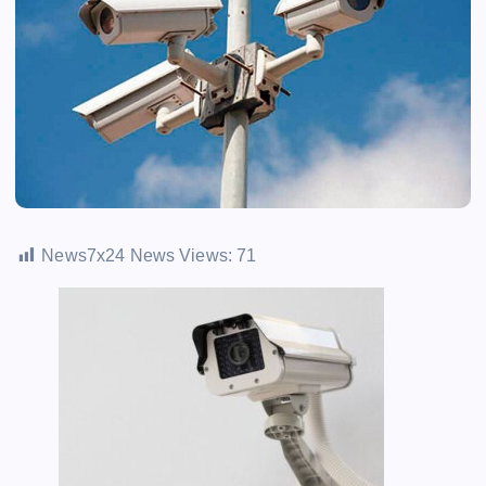
News7x24 News Views:
71