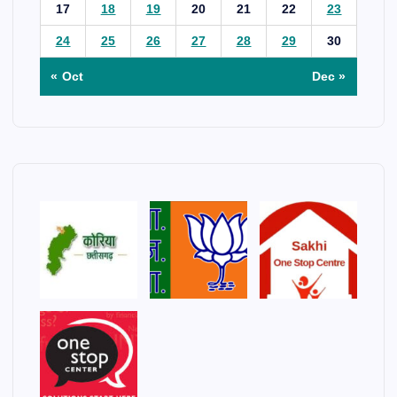
17
18
19
20
21
22
23
24
25
26
27
28
29
30
« Oct
Dec »