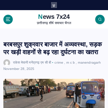
S
k
i
News 7x24
p
छत्तीसगढ़ शीर्ष समाचार चैनल
t
o
c
o
बरबसपुर शुक्रवार बाजार में अव्यवस्था, सड़क
n
पर खड़ी वाहनों से बढ़ रहा दुर्घटना का खतरा
t
e
राकेश मेघानी मनेंद्रगढ़ एम सी बी
crime
,
m c b
,
manendragarh
n
November 28, 2025
t