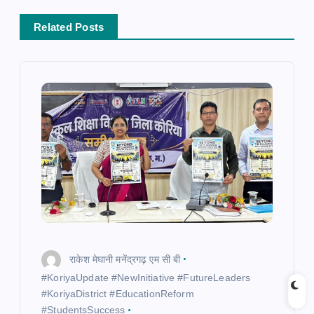
a
Related Posts
v
i
g
a
t
i
o
राकेश मेघानी मनेंद्रगढ़ एम सी बी
n
​#KoriyaUpdate #NewInitiative #FutureLeaders
#KoriyaDistrict #EducationReform
#StudentsSuccess