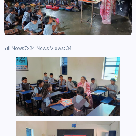
News7x24 News Views:
34