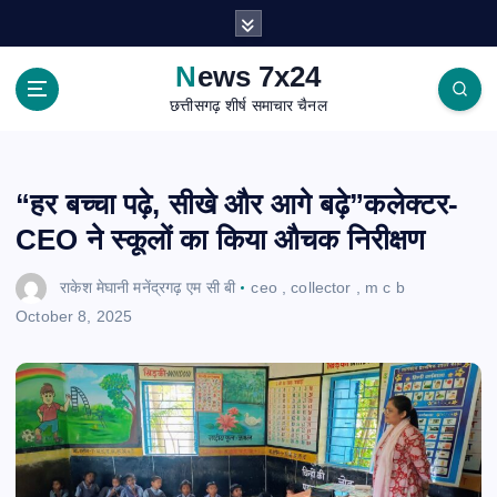
S
k
i
News 7x24
p
छत्तीसगढ़ शीर्ष समाचार चैनल
t
o
c
o
“हर बच्चा पढ़े, सीखे और आगे बढ़े”कलेक्टर-
n
CEO ने स्कूलों का किया औचक निरीक्षण
t
e
राकेश मेघानी मनेंद्रगढ़ एम सी बी
ceo
,
collector
,
m c b
n
October 8, 2025
t