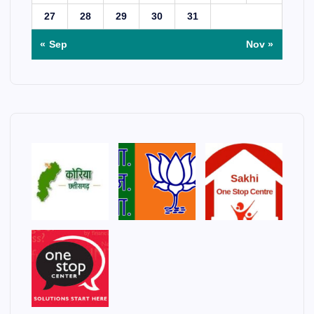
27
28
29
30
31
« Sep
Nov »