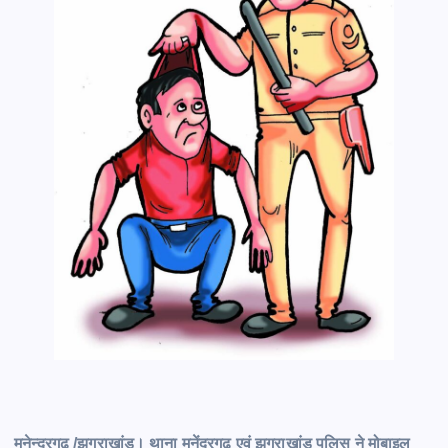
मनेन्द्रगढ़ /झगराखांड। थाना मनेंद्रगढ़ एवं झगराखांड पुलिस ने मोबाइल