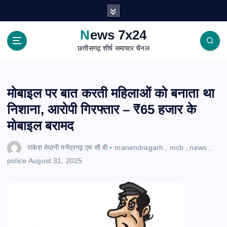
S
k
i
News 7x24
p
छत्तीसगढ़ शीर्ष समाचार चैनल
t
o
c
o
मोबाइल पर बात करती महिलाओं को बनाता था
n
निशाना, आरोपी गिरफ्तार – ₹65 हजार के
t
e
मोबाइल बरामद
n
t
राकेश मेघानी मनेंद्रगढ़ एम सी बी
manendragarh
,
mcb
,
news
,
police
August 31, 2025