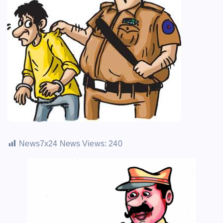
News7x24 News Views:
240