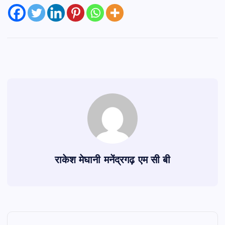
राकेश मेघानी मनेंद्रगढ़ एम सी बी
P