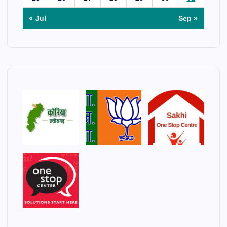
« Jul
Sep »