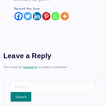
Spread the love
Leave a Reply
You must be
logged in
to post a comment.
S
e
a
r
c