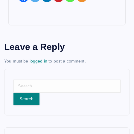
Leave a Reply
You must be
logged in
to post a comment.
S
e
a
r
c
h
f
o