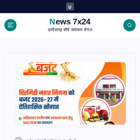
S
k
i
News 7x24
p
छत्तीसगढ़ शीर्ष समाचार चैनल
t
o
c
o
n
t
e
n
t