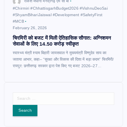
राकेश मेघानी मनेंद्रगढ़ एम सी बी
​#Chirmiri #ChhattisgarhBudget2026 #VishnuDeoSai
#ShyamBihariJaiswal #Development #SafetyFirst
#MCB
February 26, 2026
चिरमिरी को बजट में मिली ऐतिहासिक सौगात: अग्निशमन
सेवाओं के लिए 14.50 करोड़ स्वीकृत
स्वास्थ्य मंत्री श्याम बिहारी जायसवाल ने मुख्यमंत्री विष्णुदेव साय का
जताया आभार, कहा– “सुरक्षा और विकास की दिशा में बड़ा कदम” चिरमिरी/
रायपुर: छत्तीसगढ़ सरकार द्वारा पेश किए गए बजट 2026–27…
S
e
a
r
c