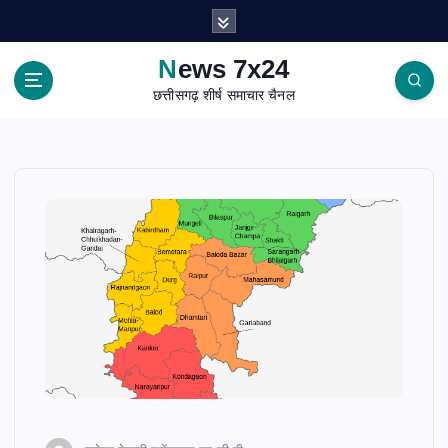
S
k
i
News 7x24
p
छत्तीसगढ़ शीर्ष समाचार चैनल
t
o
c
o
n
t
e
n
t