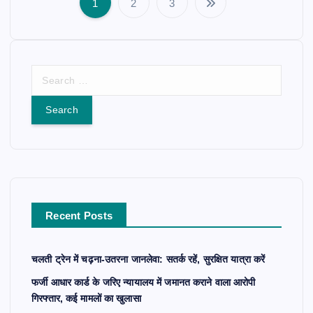
1
2
3
P
o
S
s
e
a
t
r
c
s
h
f
p
o
r
a
Recent Posts
:
g
चलती ट्रेन में चढ़ना-उतरना जानलेवा: सतर्क रहें, सुरक्षित यात्रा करें
i
फर्जी आधार कार्ड के जरिए न्यायालय में जमानत कराने वाला आरोपी
गिरफ्तार, कई मामलों का खुलासा