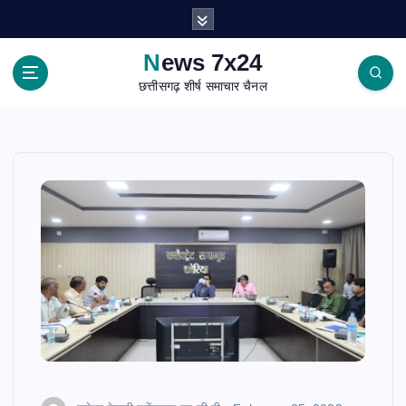
S
k
i
News 7x24
p
छत्तीसगढ़ शीर्ष समाचार चैनल
t
o
c
o
n
t
e
n
t