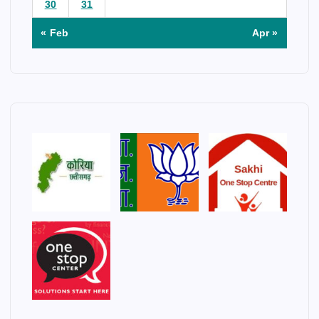
30
31
« Feb
Apr »