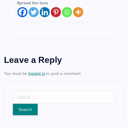
Spread the love
Leave a Reply
You must be
logged in
to post a comment.
S
e
a
r
c
h