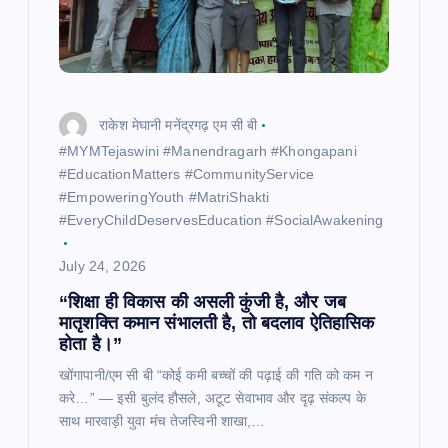
राकेश मेघानी मनेंद्रगढ़ एम सी बी
​#MYMTejaswini #Manendragarh #Khongapani
#EducationMatters #CommunityService
#EmpoweringYouth #MatriShakti
#EveryChildDeservesEducation #SocialAwakening
July 24, 2026
“शिक्षा ही विकास की असली कुंजी है, और जब
मातृशक्ति कमान संभालती है, तो बदलाव ऐतिहासिक
होता है।”
खोंगापानी/एम सी बी “कोई कमी बच्चों की पढ़ाई की गति को कम न
करे…” — इसी बुलंद हौसले, अटूट सेवाभाव और दृढ़ संकल्प के
साथ मारवाड़ी युवा मंच तेजस्विनी शाखा,…