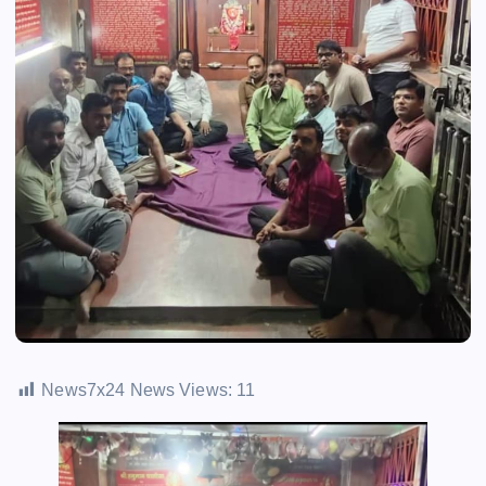
News7x24 News Views:
11