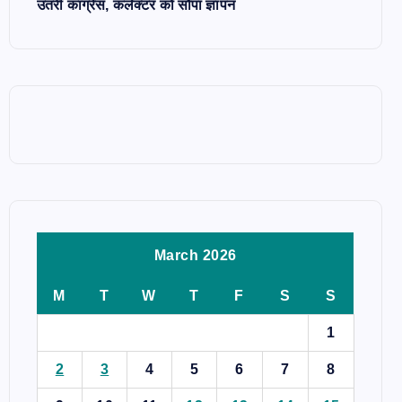
उतरी कांग्रेस, कलेक्टर को सौंपा ज्ञापन
March 2026
M
T
W
T
F
S
S
1
2
3
4
5
6
7
8