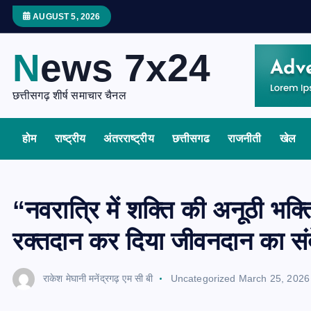
S
AUGUST 5, 2026
k
i
News 7x24
p
t
छत्तीसगढ़ शीर्ष समाचार चैनल
o
c
होम
राष्ट्रीय
अंतरराष्ट्रीय
छत्तीसगढ
राजनीती
खेल
o
n
t
e
“नवरात्रि में शक्ति की अनूठी भक्
n
रक्तदान कर दिया जीवनदान का सं
t
राकेश मेघानी मनेंद्रगढ़ एम सी बी
Uncategorized
March 25, 2026