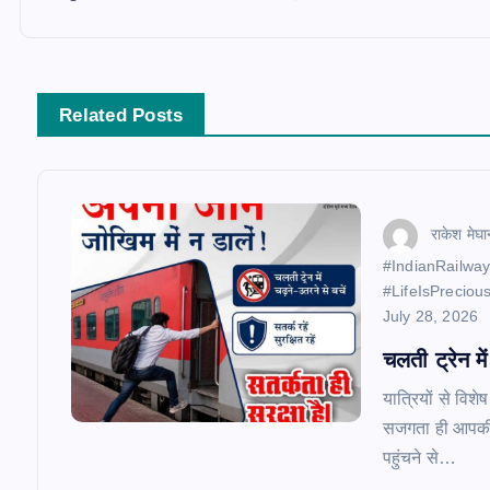
t
n
Related Posts
a
v
राकेश मेघा
​#IndianRailwa
i
#LifeIsPreciou
July 28, 2026
g
चलती ट्रेन मे
यात्रियों से विश
a
सजगता ही आपकी 
पहुंचने से…
t