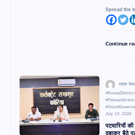
i
Spread the l
o
n
Continue r
राकेश मेघा
​#KoreaDistric
#PatwariAction
#GoodGovern
July 13, 2026
पटवारियों की 
दबाकर बैठे प