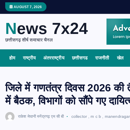
S
AUGUST 7, 2026
k
i
News 7x24
p
t
छत्तीसगढ़ शीर्ष समाचार चैनल
o
c
होम
राष्ट्रीय
अंतरराष्ट्रीय
छत्तीसगढ
राजनीती
खेल
o
n
t
e
जिले में गणतंत्र दिवस 2026 की तै
n
में बैठक, विभागों को सौंपे गए दायित्
t
राकेश मेघानी मनेंद्रगढ़ एम सी बी
collector
,
m c b
,
manendraga