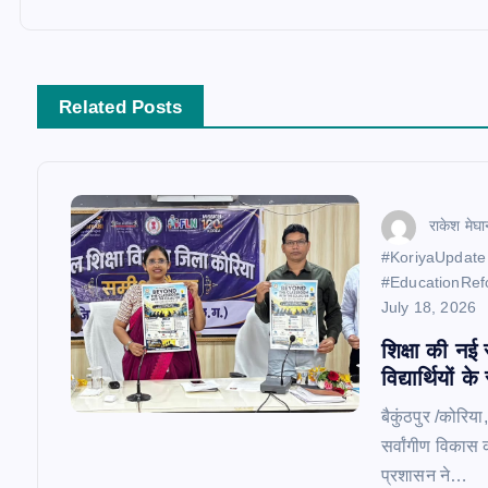
t
n
Related Posts
a
v
राकेश मेघा
​#KoriyaUpdate
i
#EducationRef
July 18, 2026
g
शिक्षा की नई 
विद्यार्थियों 
a
बैकुंठपुर /कोरिया
सर्वांगीण विकास
t
प्रशासन ने…