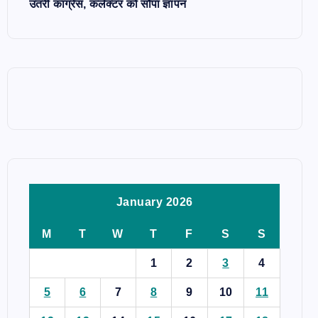
उतरी कांग्रेस, कलेक्टर को सौंपा ज्ञापन
January 2026
M
T
W
T
F
S
S
1
2
3
4
5
6
7
8
9
10
11