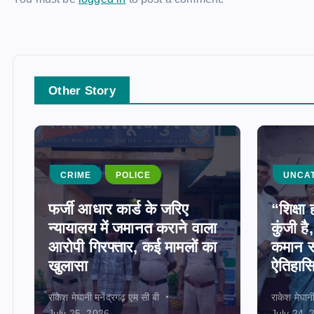
Other Story
CRIME
POLICE
UNCA
फर्जी आधार कार्ड के जरिए
“शिक्ष
न्यायालय में जमानत कराने वाला
कुंजी ह
आरोपी गिरफ्तार, कई मामलों का
कमान स
खुलासा
ऐतिहास
राकेश मेघानी मनेंद्रगढ़ एम सी बी
राकेश मेघान
July 25, 2026
July 24, 