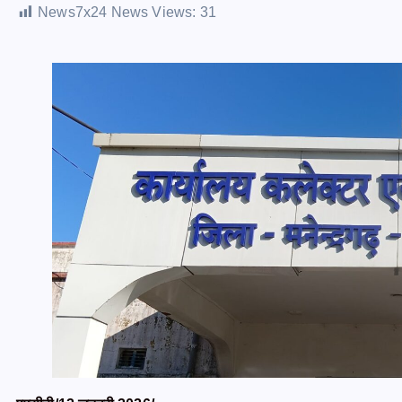
News7x24 News Views:
31