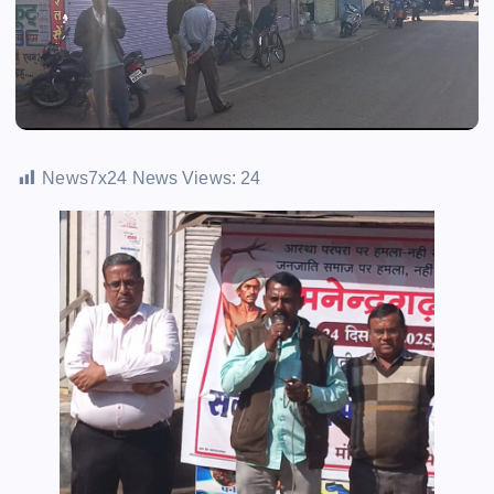
News7x24 News Views:
24