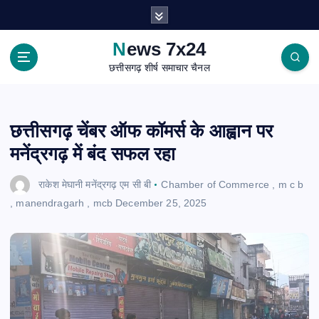
S
k
i
News 7x24
p
छत्तीसगढ़ शीर्ष समाचार चैनल
t
o
c
o
छत्तीसगढ़ चेंबर ऑफ कॉमर्स के आह्वान पर
n
मनेंद्रगढ़ में बंद सफल रहा
t
e
राकेश मेघानी मनेंद्रगढ़ एम सी बी
Chamber of Commerce
,
m c b
n
,
manendragarh
,
mcb
December 25, 2025
t