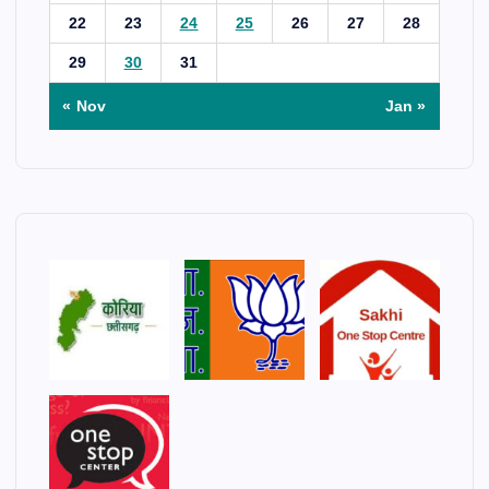
22
23
24
25
26
27
28
29
30
31
« Nov
Jan »