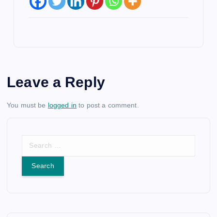
Leave a Reply
You must be
logged in
to post a comment.
S
e
a
r
c
h
f