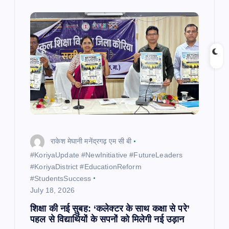
i
g
a
t
i
o
राकेश मेघानी मनेंद्रगढ़ एम सी बी
n
​#KoriyaUpdate #NewInitiative #FutureLeaders
#KoriyaDistrict #EducationReform
#StudentsSuccess
July 18, 2026
शिक्षा की नई सुबह: ‘कलेक्टर के साथ कक्षा से परे’
पहल से विद्यार्थियों के सपनों को मिलेगी नई उड़ान