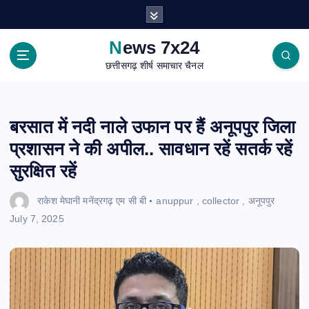
S
k
i
News 7x24
p
छत्तीसगढ़ शीर्ष समाचार चैनल
t
o
c
o
बरसात में नदी नाले उफान पर हैं अनूपपुर जिला
n
प्रशासन ने की अपील.. सावधान रहें सतर्क रहें
t
e
सुरक्षित रहें
n
t
राकेश मेघानी मनेंद्रगढ़ एम सी बी
anuppur
,
collector
,
अनूपपुर
July 7, 2025