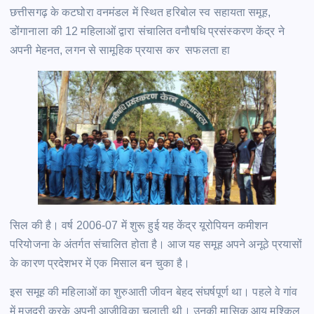
छत्तीसगढ़ के कटघोरा वनमंडल में स्थित हरिबोल स्व सहायता समूह,
डोंगानाला की 12 महिलाओं द्वारा संचालित वनौषधि प्रसंस्करण केंद्र ने
अपनी मेहनत, लगन से सामूहिक प्रयास कर सफलता हा
सिल की है। वर्ष 2006-07 में शुरू हुई यह केंद्र यूरोपियन कमीशन
परियोजना के अंतर्गत संचालित होता है। आज यह समूह अपने अनूठे प्रयासों
के कारण प्रदेशभर में एक मिसाल बन चुका है।
इस समूह की महिलाओं का शुरुआती जीवन बेहद संघर्षपूर्ण था। पहले वे गांव
में मजदूरी करके अपनी आजीविका चलाती थी। उनकी मासिक आय मुश्किल