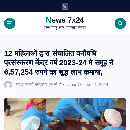
S
k
i
News 7x24
p
छत्तीसगढ़ शीर्ष समाचार चैनल
t
o
c
o
12 महिलाओं द्वारा संचालित वनौषधि
n
प्रसंस्करण केंद्र वर्ष 2023-24 में समूह ने
t
e
6,57,254 रुपये का शुद्ध लाभ कमाया,
n
t
राकेश मेघानी मनेंद्रगढ़ एम सी बी
raipur
October 4, 2024