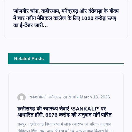
t
जांजगीर चांपा, कबीरधाम, मनेंद्रगढ़ और दंतेवाड़ा के गीदम
में चार नवीन मेडिकल कालेज के लिए 1020 करोड़ रूपए
n
का ई-टेंडर जारी…
a
v
Related Posts
i
g
a
राकेश मेघानी मनेंद्रगढ़ एम सी बी
March 13, 2026
t
छत्तीसगढ़ की स्वास्थ्य सेवाएं ‘SANKALP’ पर
आधारित होंगी, 6976 करोड़ की अनुदान मांगें पारित​
i
रायपुर। छत्तीसगढ़ विधानसभा में लोक स्वास्थ्य एवं परिवार कल्याण,
चिकित्सा शिक्षा तथा अन्य पिछड़ा वर्ग एवं अल्पसंख्यक विकास विभाग