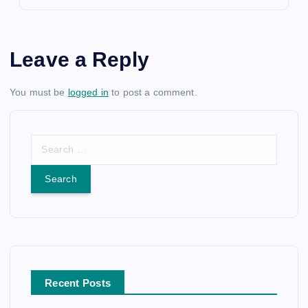
Leave a Reply
You must be
logged in
to post a comment.
S
e
a
r
c
h
f
o
r
Recent Posts
: