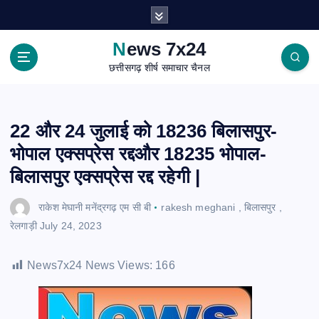
S
k
i
News 7x24
p
छत्तीसगढ़ शीर्ष समाचार चैनल
t
o
c
o
22 और 24 जुलाई को 18236 बिलासपुर-
n
भोपाल एक्सप्रेस रद्दऔर 18235 भोपाल-
t
e
बिलासपुर एक्सप्रेस रद्द रहेगी |
n
t
राकेश मेघानी मनेंद्रगढ़ एम सी बी
rakesh meghani
,
बिलासपुर
,
रेलगाड़ी
July 24, 2023
News7x24 News Views:
166