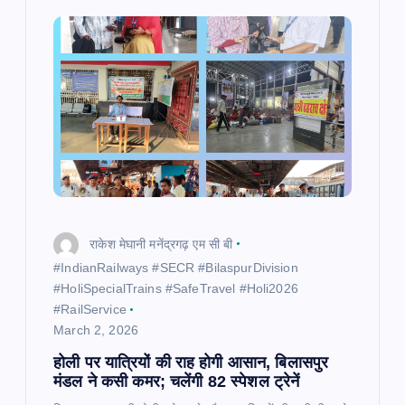
g
a
t
i
o
राकेश मेघानी मनेंद्रगढ़ एम सी बी
n
​#IndianRailways #SECR #BilaspurDivision
#HoliSpecialTrains #SafeTravel #Holi2026
#RailService
March 2, 2026
होली पर यात्रियों की राह होगी आसान, बिलासपुर
मंडल ने कसी कमर; चलेंगी 82 स्पेशल ट्रेनें