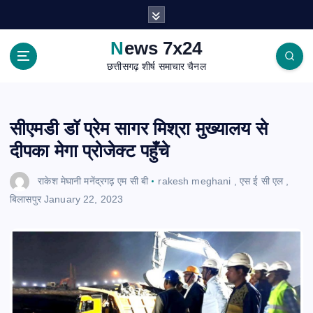
S
k
i
News 7x24
p
छत्तीसगढ़ शीर्ष समाचार चैनल
t
o
c
o
सीएमडी डॉ प्रेम सागर मिश्रा मुख्यालय से
n
दीपका मेगा प्रोजेक्ट पहुँचे
t
e
राकेश मेघानी मनेंद्रगढ़ एम सी बी
rakesh meghani
,
एस ई सी एल
,
n
बिलासपुर
January 22, 2023
t