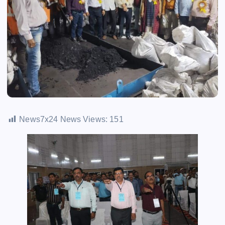
News7x24 News Views:
151