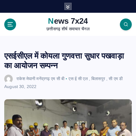
S
k
i
News 7x24
p
छत्तीसगढ़ शीर्ष समाचार चैनल
t
o
c
o
एसईसीएल में कोयला गुणवत्ता सुधार पखवाड़ा
n
का आयोजन सम्पन्न
t
e
राकेश मेघानी मनेंद्रगढ़ एम सी बी
एस ई सी एल
,
बिलासपुर
,
सी एम डी
n
August 30, 2022
t