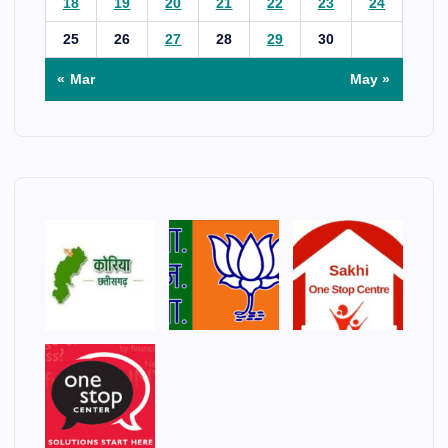
18
19
20
21
22
23
24
25
26
27
28
29
30
« Mar
May »