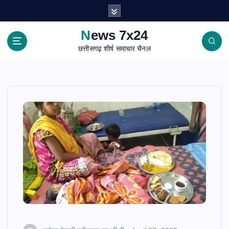
S
k
i
News 7x24
p
छत्तीसगढ़ शीर्ष समाचार चैनल
t
o
c
o
n
t
e
n
t