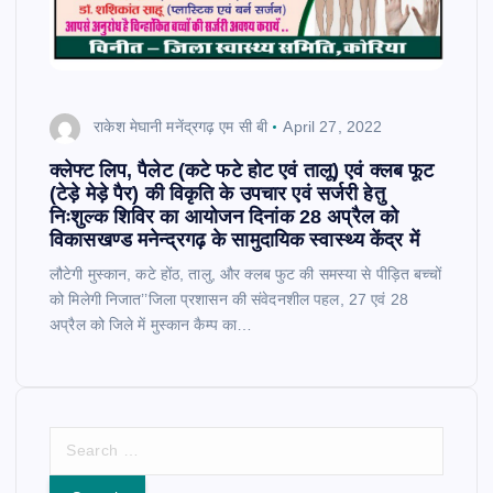
राकेश मेघानी मनेंद्रगढ़ एम सी बी
April 27, 2022
क्लेफ्ट लिप, पैलेट (कटे फटे होट एवं तालू) एवं क्लब फूट
(टेड़े मेड़े पैर) की विकृति के उपचार एवं सर्जरी हेतु
निःशुल्क शिविर का आयोजन दिनांक 28 अप्रैल को
विकासखण्ड मनेन्द्रगढ़ के सामुदायिक स्वास्थ्य केंद्र में
लौटेगी मुस्कान, कटे होंठ, तालु, और क्लब फुट की समस्या से पीड़ित बच्चों
को मिलेगी निजात’’जिला प्रशासन की संवेदनशील पहल, 27 एवं 28
अप्रैल को जिले में मुस्कान कैम्प का…
S
e
a