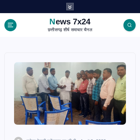
S
k
i
News 7x24
p
छत्तीसगढ़ शीर्ष समाचार चैनल
t
o
c
o
n
t
e
n
t