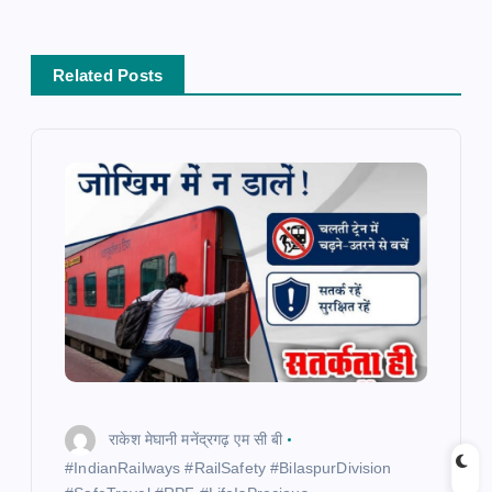
v
i
Related Posts
g
a
t
i
o
n
राकेश मेघानी मनेंद्रगढ़ एम सी बी
​#IndianRailways #RailSafety #BilaspurDivision