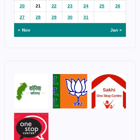
20
21
22
23
24
25
26
27
28
29
30
31
« Nov
Jan »