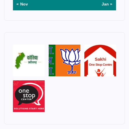
« Nov
Jan »