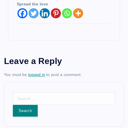
Spread the love
Leave a Reply
You must be
logged in
to post a comment.
S
e
a
r
c