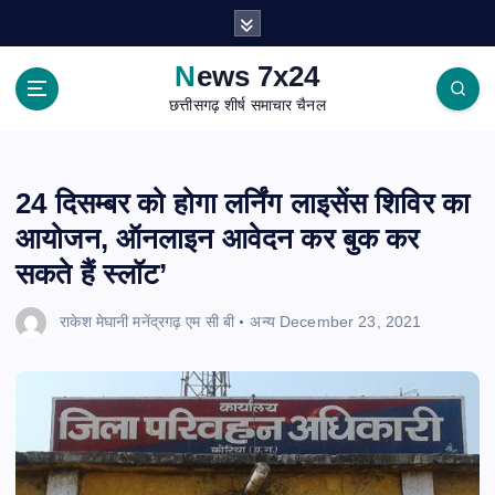
S
k
i
News 7x24
p
छत्तीसगढ़ शीर्ष समाचार चैनल
t
o
c
o
24 दिसम्बर को होगा लर्निंग लाइसेंस शिविर का
n
आयोजन, ऑनलाइन आवेदन कर बुक कर
t
e
सकते हैं स्लॉट’
n
t
राकेश मेघानी मनेंद्रगढ़ एम सी बी
अन्य
December 23, 2021