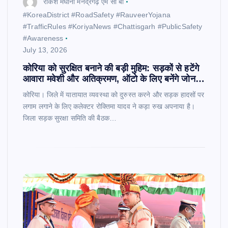
राकेश मेघानी मनेंद्रगढ़ एम सी बी
​#KoreaDistrict #RoadSafety #RauveerYojana
#TrafficRules #KoriyaNews #Chattisgarh #PublicSafety
#Awareness
July 13, 2026
कोरिया को सुरक्षित बनाने की बड़ी मुहिम: सड़कों से हटेंगे
आवारा मवेशी और अतिक्रमण, ऑटो के लिए बनेंगे जोन…
कोरिया। जिले में यातायात व्यवस्था को दुरुस्त करने और सड़क हादसों पर
लगाम लगाने के लिए कलेक्टर रोक्तिमा यादव ने कड़ा रुख अपनाया है।
जिला सड़क सुरक्षा समिति की बैठक…