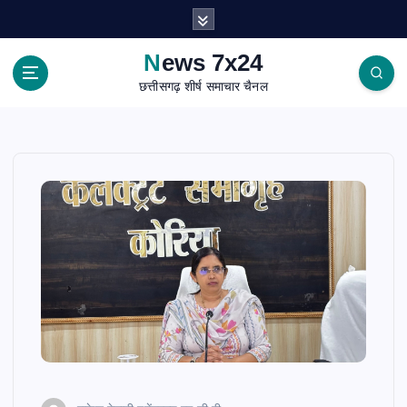
S
k
i
News 7x24
p
छत्तीसगढ़ शीर्ष समाचार चैनल
t
o
c
o
n
t
e
n
t