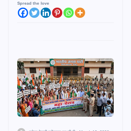
Spread the love
o
n