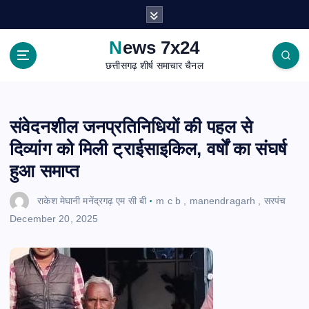
S
k
i
News 7x24
p
छत्तीसगढ़ शीर्ष समाचार चैनल
t
o
c
o
संवेदनशील जनप्रतिनिधियों की पहल से
n
दिव्यांग को मिली ट्राईसाइकिल, वर्षों का संघर्ष
t
e
हुआ समाप्त
n
t
राकेश मेघानी मनेंद्रगढ़ एम सी बी
m c b
,
manendragarh
,
सरपंच
December 20, 2025