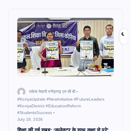
v
i
g
a
t
i
o
राकेश मेघानी मनेंद्रगढ़ एम सी बी
n
​#KoriyaUpdate #NewInitiative #FutureLeaders
#KoriyaDistrict #EducationReform
#StudentsSuccess
July 18, 2026
शिक्षा की नई सुबह: ‘कलेक्टर के साथ कक्षा से परे’