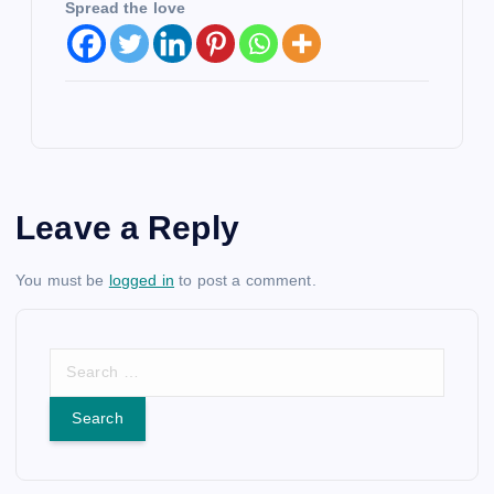
Spread the love
Leave a Reply
You must be
logged in
to post a comment.
S
e
a
r
c
h