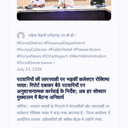
राकेश मेघानी मनेंद्रगढ़ एम सी बी
​#KoreaDistrict #RevenueDepartment
#KoriyaCollector #PublicRelief #PatwariAction
#KoriyaNews #Chhattisgarh #AlertAdministration
#GoodGovernance
July 13, 2026
पटवारियों की लापरवाही पर भड़कीं कलेक्टर रोक्तिमा
यादव: रिपोर्ट दबाकर बैठे पटवारियों पर
अनुशासनात्मक कार्रवाई के निर्देश; अब हर सोमवार
मुख्यालय में बैठना अनिवार्य
कोरिया। राजस्व मामलों के निपटारे में लेटलतीफी और लापरवाही पर
कलेक्टर रोक्तिमा यादव ने कड़ा रुख अपनाया है। जिला कार्यालय में
आयोजित राजस्व अधिकारियों की समीक्षा बैठक में उन्होंने स्पष्ट…