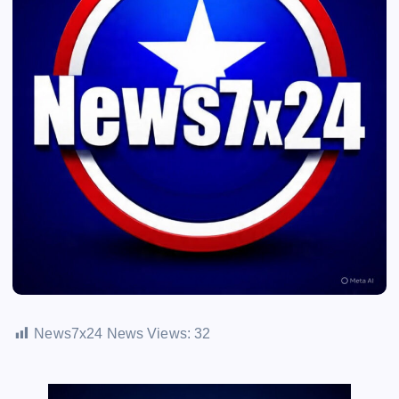
News7x24 News Views:
32