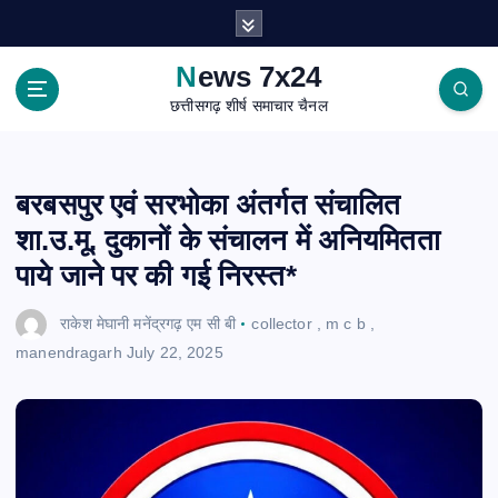
S
k
i
News 7x24
p
छत्तीसगढ़ शीर्ष समाचार चैनल
t
o
c
o
बरबसपुर एवं सरभोका अंतर्गत संचालित
n
शा.उ.मू. दुकानों के संचालन में अनियमितता
t
e
पाये जाने पर की गई निरस्त*
n
t
राकेश मेघानी मनेंद्रगढ़ एम सी बी
collector
,
m c b
,
manendragarh
July 22, 2025