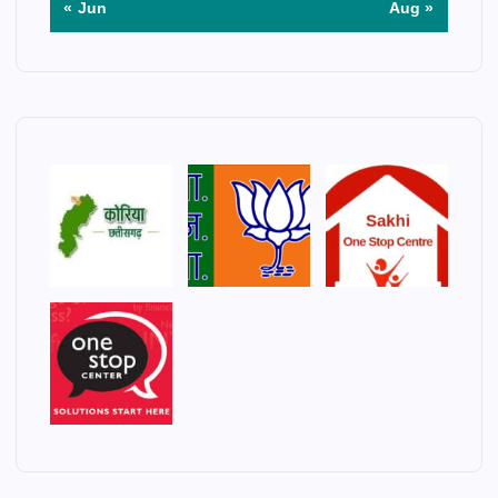
« Jun
Aug »