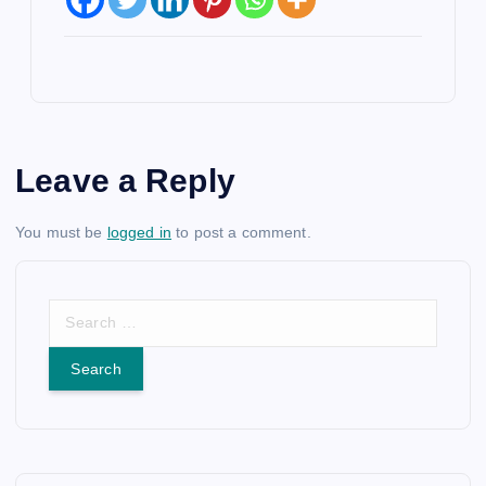
Leave a Reply
You must be
logged in
to post a comment.
S
e
a
r
c
h
f
o