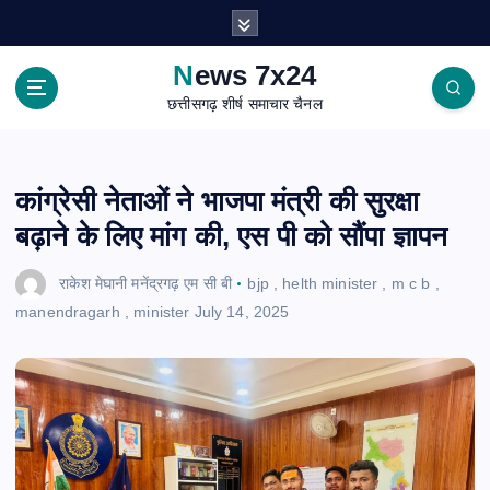
S
k
i
News 7x24
p
छत्तीसगढ़ शीर्ष समाचार चैनल
t
o
c
o
कांग्रेसी नेताओं ने भाजपा मंत्री की सुरक्षा
n
बढ़ाने के लिए मांग की, एस पी को सौंपा ज्ञापन
t
e
राकेश मेघानी मनेंद्रगढ़ एम सी बी
bjp
,
helth minister
,
m c b
,
n
manendragarh
,
minister
July 14, 2025
t