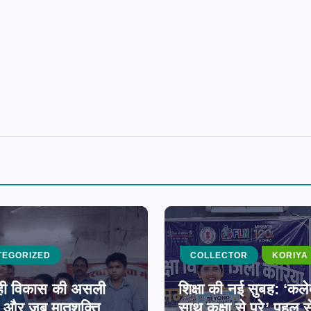
TEGORIZED
COLLECTOR
KORIYA
ा ही विकास की असली
शिक्षा की नई सुबह: ‘कले
ै, और जब मातृशक्ति
साथ कक्षा से परे’ पहल स