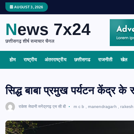
S
AUGUST 3, 2026
k
i
News 7x24
p
t
छत्तीसगढ़ शीर्ष समाचार चैनल
o
c
होम
राष्ट्रीय
अंतरराष्ट्रीय
छत्तीसगढ
राजनीती
खेल
o
n
t
e
सिद्ध बाबा प्रमुख पर्यटन केंद्र के
n
t
राकेश मेघानी मनेंद्रगढ़ एम सी बी
m c b
,
manendragarh
,
rakesh