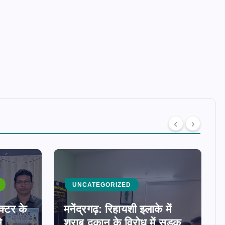
UNCATEGORIZED
क्टर के
मनेंद्रगढ़: रिहायशी इलाके में
े
शराब दुकान के विरोध में सड़क