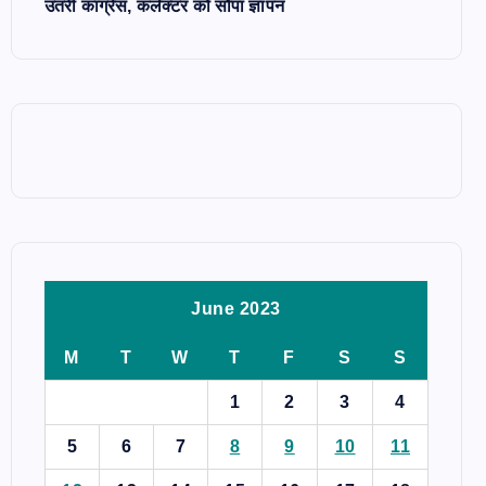
उतरी कांग्रेस, कलेक्टर को सौंपा ज्ञापन
June 2023
M
T
W
T
F
S
S
1
2
3
4
5
6
7
8
9
10
11