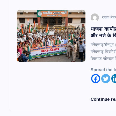
o
n
राकेश मेघा
भाजपा कार्याल
और नशे के ख
मनेंद्रगढ़/चैनपुर
मनेंद्रगढ़-चिरम
खिलाफ जोरदार विर
Spread the l
Continue r