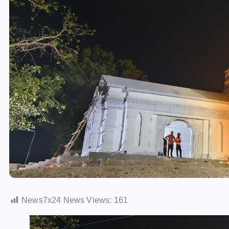
News7x24 News Views:
161