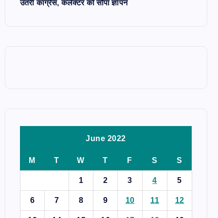
उतरी कांग्रेस, कलेक्टर को सौंपा ज्ञापन
June 2022
M
T
W
T
F
S
S
1
2
3
4
5
6
7
8
9
10
11
12