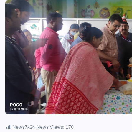
News7x24 News Views:
170