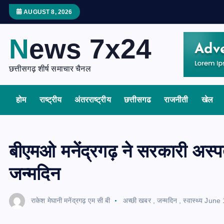
S
AUGUST 8, 2026
k
i
News 7x24
p
t
छत्तीसगढ़ शीर्ष समाचार चैनल
o
c
होम
राष्ट्रीय
अंतरराष्ट्रीय
छत्तीसगढ
राजनीती
खेल
o
n
t
e
बीएमओ मनेंद्रगढ़ ने सरकारी अस्पता
n
जन्मदिन
t
राकेश मेघानी मनेंद्रगढ़ एम सी बी
अच्छी खबर
,
जन्मदिन
,
स्वास्थ्य
June 