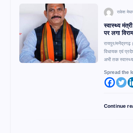
v
राकेश मेघा
i
स्वास्थ्य मंत
पर लगा विरा
g
रायपुर/मनेंद्रगढ़
a
विधायक एवं प्रद
अभी तक स्वास्थ्
t
Spread the l
i
o
Continue r
n