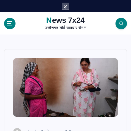
S
k
i
News 7x24
p
छत्तीसगढ़ शीर्ष समाचार चैनल
t
o
c
o
n
t
e
n
t