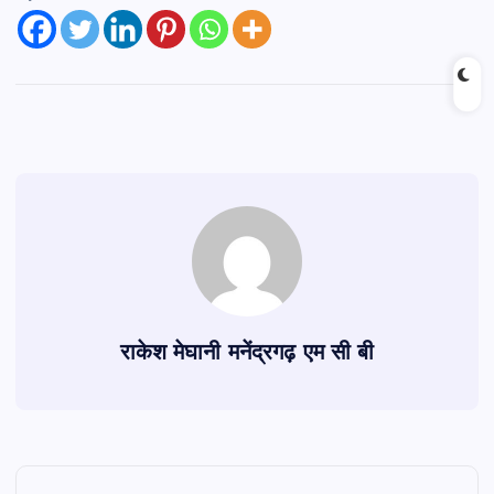
राकेश मेघानी मनेंद्रगढ़ एम सी बी
P