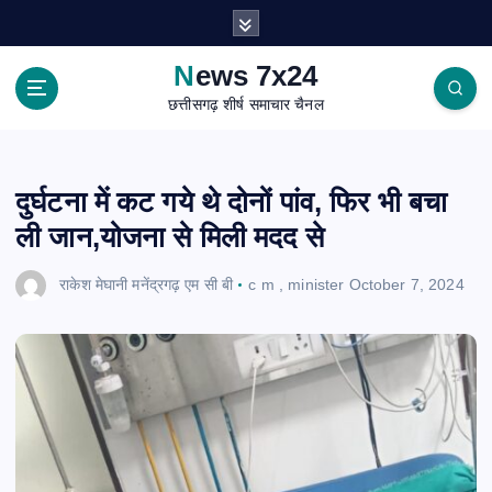
S
k
i
News 7x24
p
छत्तीसगढ़ शीर्ष समाचार चैनल
t
o
c
o
दुर्घटना में कट गये थे दोनों पांव, फिर भी बचा
n
ली जान,योजना से मिली मदद से
t
e
राकेश मेघानी मनेंद्रगढ़ एम सी बी
c m
,
minister
October 7, 2024
n
t