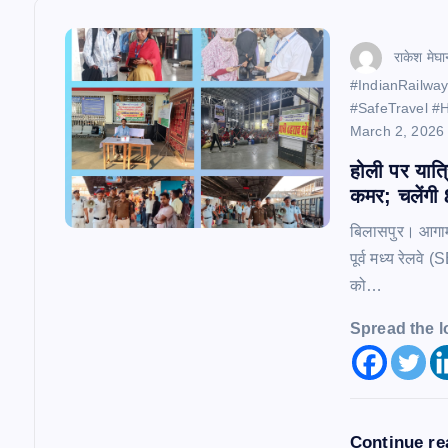
v
राकेश मेघा
i
​#IndianRailwa
#SafeTravel #H
g
March 2, 2026
होली पर यात्
a
कमर; चलेंगी 8
बिलासपुर। आगामी 
t
पूर्व मध्य रेलवे
को…
i
Spread the l
o
n
Continue r