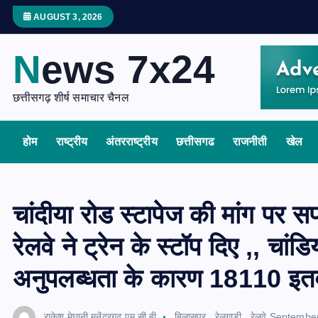
S
AUGUST 3, 2026
k
i
News 7x24
p
t
छत्तीसगढ़ शीर्ष समाचार चैनल
o
c
होम
राष्ट्रीय
अंतरराष्ट्रीय
छत्तीसगढ
राजनीती
खेल
o
n
t
e
चांदीया रोड स्टापेज की मांग पर स
n
रेलवे ने ट्रेन के स्टॉप दिए ,, चांडिय
t
अनुपलब्धता के कारण 18110 इतवार
राकेश मेघानी मनेंद्रगढ़ एम सी बी
बिलासपुर
,
रेलगाड़ी
,
रेलवे
September