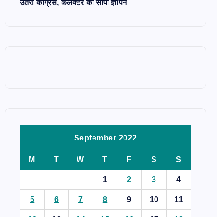
उतरी कांग्रेस, कलेक्टर को सौंपा ज्ञापन
September 2022
M
T
W
T
F
S
S
1
2
3
4
5
6
7
8
9
10
11