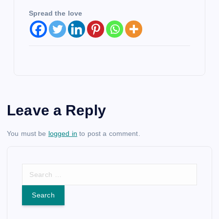
Spread the love
Leave a Reply
You must be
logged in
to post a comment.
S
e
a
r
c