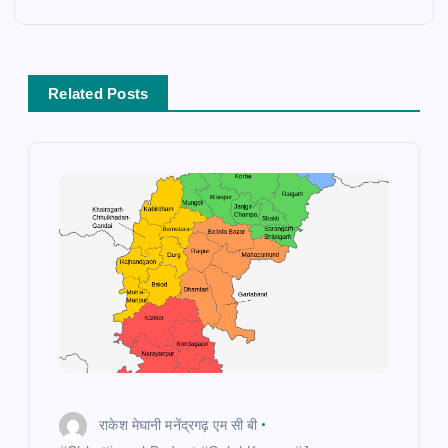
a
v
Related Posts
i
g
a
t
i
o
राकेश मेघानी मनेंद्रगढ़ एम सी बी
n