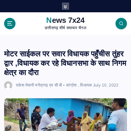
S
k
i
News 7x24
p
छत्तीसगढ़ शीर्ष समाचार चैनल
t
o
c
o
मोटर साईकल पर सवार विधायक पहुँचीस तुंहर
n
द्वार ,विधायक कर रहे विधानसभा के साथ निगम
t
e
क्षेत्र का दौरा
n
t
राकेश मेघानी मनेंद्रगढ़ एम सी बी
कांग्रेश
,
विधायक
July 10, 2022