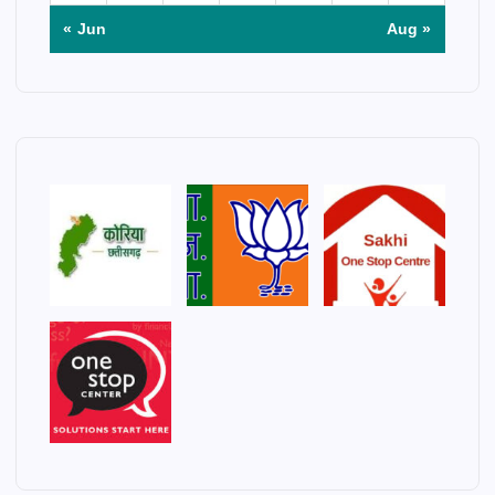
« Jun
Aug »