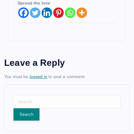
Spread the love
Leave a Reply
You must be
logged in
to post a comment.
S
e
a
r
c
h