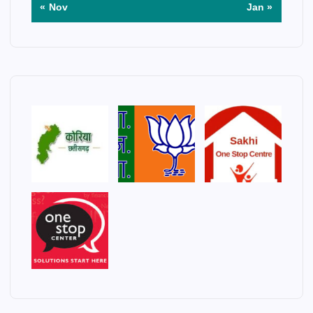
« Nov
Jan »