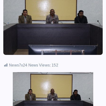
News7x24 News Views:
152