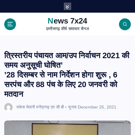
S
k
i
News 7x24
p
छत्तीसगढ़ शीर्ष समाचार चैनल
t
o
c
o
त्रिस्तरीय पंचायत आम/उप निर्वाचन 2021 की
n
समय अनुसूची घोषित’
t
e
’28 दिसम्बर से नाम निर्देशन होगा शुरू , 6
n
सरपंच और 88 पंच के लिए 20 जनवरी को
t
मतदान
राकेश मेघानी मनेंद्रगढ़ एम सी बी
चुनाव
December 26, 2021