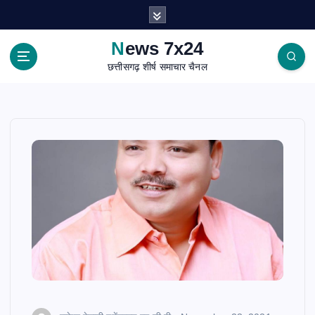
S
k
i
News 7x24
p
छत्तीसगढ़ शीर्ष समाचार चैनल
t
o
c
o
n
t
e
n
t