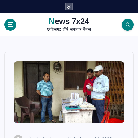
S
k
i
News 7x24
p
छत्तीसगढ़ शीर्ष समाचार चैनल
t
o
c
o
n
t
e
n
t