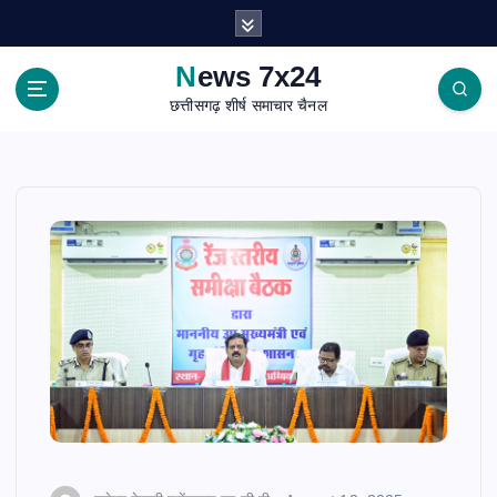
S
k
i
News 7x24
p
छत्तीसगढ़ शीर्ष समाचार चैनल
t
o
c
o
n
t
e
n
t