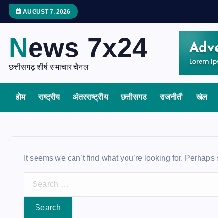
S
AUGUST 7, 2026
k
i
News 7x24
p
t
छत्तीसगढ़ शीर्ष समाचार चैनल
o
c
होम
राष्ट्रीय
अंतरराष्ट्रीय
छत्तीसगढ
राजनीती
खेल
o
n
t
e
n
It seems we can’t find what you’re looking for. Perhaps
t
S
e
a
r