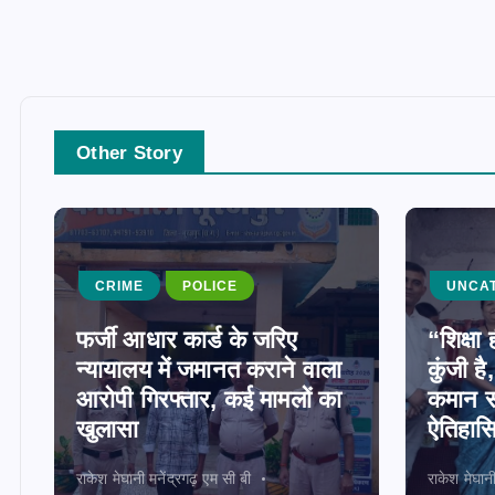
Other Story
CRIME
POLICE
UNCA
फर्जी आधार कार्ड के जरिए
“शिक्ष
न्यायालय में जमानत कराने वाला
कुंजी ह
आरोपी गिरफ्तार, कई मामलों का
कमान स
खुलासा
ऐतिहास
राकेश मेघानी मनेंद्रगढ़ एम सी बी
राकेश मेघान