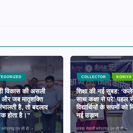
TEGORIZED
COLLECTOR
KORIYA
ा ही विकास की असली
शिक्षा की नई सुबह: ‘कले
ै, और जब मातृशक्ति
साथ कक्षा से परे’ पहल स
ंभालती है, तो बदलाव
विद्यार्थियों के सपनों को म
िक होता है।”
नई उड़ान
ी मनेंद्रगढ़ एम सी बी
राकेश मेघानी मनेंद्रगढ़ एम सी बी