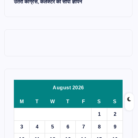
उतरी कांग्रेस, कलेक्टर को सौंपा ज्ञापन
August 2026
M
T
W
T
F
S
S
1
2
3
4
5
6
7
8
9